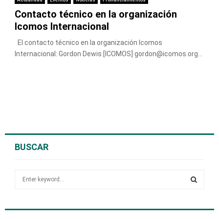
Contacto técnico en la organización
Icomos Internacional
El contacto técnico en la organización Icomos
Internacional: Gordon Dewis [ICOMOS] gordon@icomos.org...
BUSCAR
S
e
a
S
r
c
E