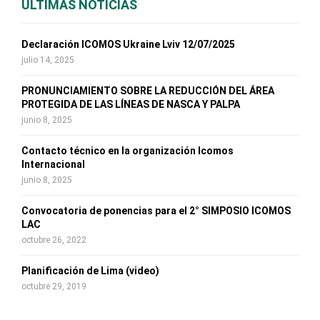
ULTIMAS NOTICIAS
h
f
A
o
Declaración ICOMOS Ukraine Lviv 12/07/2025
r
R
julio 14, 2025
:
C
PRONUNCIAMIENTO SOBRE LA REDUCCIÓN DEL ÁREA
PROTEGIDA DE LAS LÍNEAS DE NASCA Y PALPA
H
junio 8, 2025
Contacto técnico en la organización Icomos
Internacional
junio 8, 2025
Convocatoria de ponencias para el 2° SIMPOSIO ICOMOS
LAC
octubre 26, 2022
Planificación de Lima (video)
octubre 29, 2019