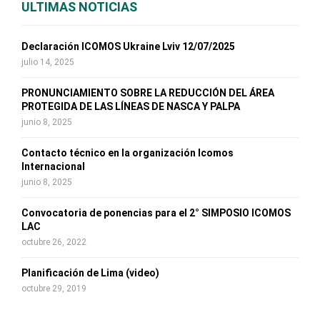
E
ULTIMAS NOTICIAS
h
f
A
o
Declaración ICOMOS Ukraine Lviv 12/07/2025
r
R
julio 14, 2025
:
C
PRONUNCIAMIENTO SOBRE LA REDUCCIÓN DEL ÁREA
PROTEGIDA DE LAS LÍNEAS DE NASCA Y PALPA
H
junio 8, 2025
Contacto técnico en la organización Icomos
Internacional
junio 8, 2025
Convocatoria de ponencias para el 2° SIMPOSIO ICOMOS
LAC
octubre 26, 2022
Planificación de Lima (video)
octubre 29, 2019