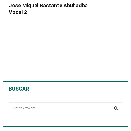
José Miguel Bastante Abuhadba
Vocal 2
BUSCAR
S
e
a
S
r
c