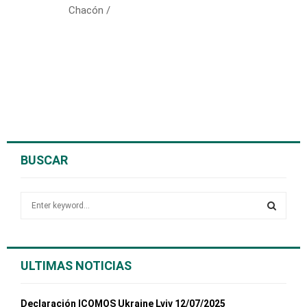
Chacón /
BUSCAR
S
e
a
S
r
c
E
ULTIMAS NOTICIAS
h
f
A
o
Declaración ICOMOS Ukraine Lviv 12/07/2025