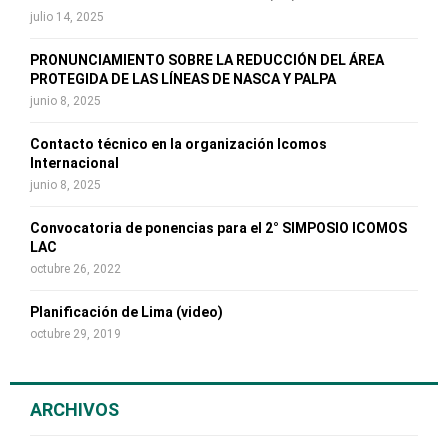
r
R
julio 14, 2025
:
C
PRONUNCIAMIENTO SOBRE LA REDUCCIÓN DEL ÁREA
PROTEGIDA DE LAS LÍNEAS DE NASCA Y PALPA
H
junio 8, 2025
Contacto técnico en la organización Icomos
Internacional
junio 8, 2025
Convocatoria de ponencias para el 2° SIMPOSIO ICOMOS
LAC
octubre 26, 2022
Planificación de Lima (video)
octubre 29, 2019
ARCHIVOS