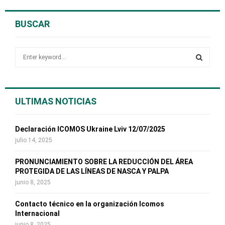
BUSCAR
S
e
a
S
r
c
E
ULTIMAS NOTICIAS
h
f
A
o
Declaración ICOMOS Ukraine Lviv 12/07/2025
r
R
julio 14, 2025
:
C
PRONUNCIAMIENTO SOBRE LA REDUCCIÓN DEL ÁREA
PROTEGIDA DE LAS LÍNEAS DE NASCA Y PALPA
H
junio 8, 2025
Contacto técnico en la organización Icomos
Internacional
junio 8, 2025