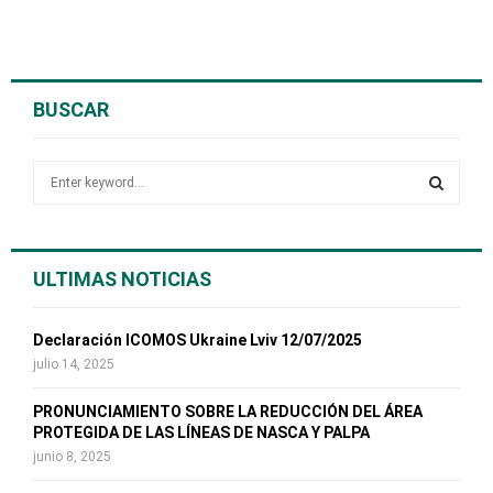
BUSCAR
S
e
a
S
r
c
E
ULTIMAS NOTICIAS
h
f
A
o
Declaración ICOMOS Ukraine Lviv 12/07/2025
r
R
julio 14, 2025
:
C
PRONUNCIAMIENTO SOBRE LA REDUCCIÓN DEL ÁREA
PROTEGIDA DE LAS LÍNEAS DE NASCA Y PALPA
H
junio 8, 2025